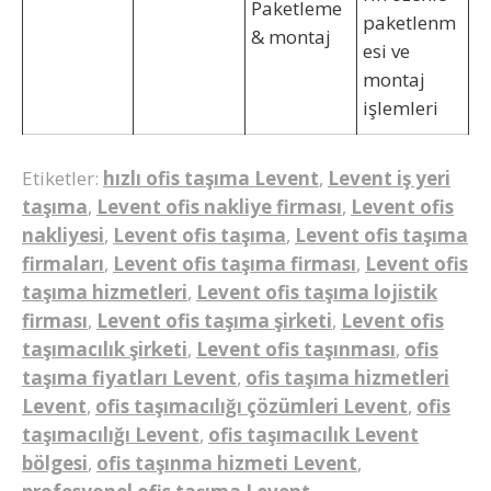
Paketleme
paketlenm
& montaj
esi ve
montaj
işlemleri
Etiketler:
hızlı ofis taşıma Levent
,
Levent iş yeri
taşıma
,
Levent ofis nakliye firması
,
Levent ofis
nakliyesi
,
Levent ofis taşıma
,
Levent ofis taşıma
firmaları
,
Levent ofis taşıma firması
,
Levent ofis
taşıma hizmetleri
,
Levent ofis taşıma lojistik
firması
,
Levent ofis taşıma şirketi
,
Levent ofis
taşımacılık şirketi
,
Levent ofis taşınması
,
ofis
taşıma fiyatları Levent
,
ofis taşıma hizmetleri
Levent
,
ofis taşımacılığı çözümleri Levent
,
ofis
taşımacılığı Levent
,
ofis taşımacılık Levent
bölgesi
,
ofis taşınma hizmeti Levent
,