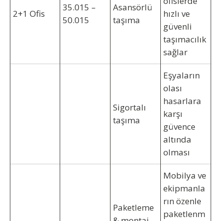
ofislerde
35.015 –
Asansörlü
2+1 Ofis
hızlı ve
50.015
taşıma
güvenli
taşımacılık
sağlar
Eşyaların
olası
hasarlara
Sigortalı
karşı
taşıma
güvence
altında
olması
Mobilya ve
ekipmanla
rın özenle
Paketleme
paketlenm
& montaj