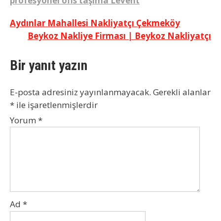
profesyonel ofis taşıma Levent
Yazı
Aydınlar Mahallesi Nakliyatçı Çekmeköy
Beykoz Nakliye Firması | Beykoz Nakliyatçı
gezinmesi
Bir yanıt yazın
E-posta adresiniz yayınlanmayacak.
Gerekli alanlar
*
ile işaretlenmişlerdir
Yorum
*
Ad
*