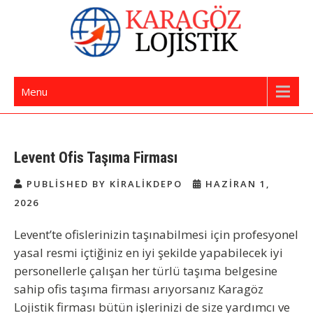
Skip
to
content
İstanbul Evden Eve Nakliye | İstanbul
Karagöz Lojistik Evden Eve – Ofis Taşıma
Menu
Nakliyat
Levent Ofis Taşıma Firması
PUBLISHED BY KIRALIKDEPO
HAZIRAN 1,
2026
Levent’te ofislerinizin taşınabilmesi için profesyonel
yasal resmi içtiğiniz en iyi şekilde yapabilecek iyi
personellerle çalışan her türlü taşıma belgesine
sahip ofis taşıma firması arıyorsanız Karagöz
Lojistik firması bütün işlerinizi de size yardımcı ve