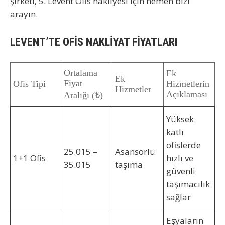
şirketi, 5. Levent Ofis nakliyesi
için hemen bizi
arayın.
LEVENT’TE OFİS NAKLİYAT FİYATLARI
Ortalama
Ek
Ek
Fiyat
Ofis Tipi
Hizmetlerin
Hizmetler
Açıklaması
Aralığı (₺)
Yüksek
katlı
ofislerde
25.015 –
Asansörlü
1+1 Ofis
hızlı ve
35.015
taşıma
güvenli
taşımacılık
sağlar
Eşyaların