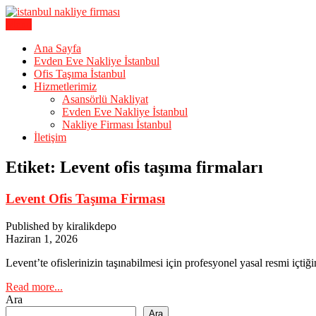
Skip
to
Menu
Karagöz Lojistik Evden Eve – Ofis Taşıma
content
İstanbul Evden Eve Nakliye | İs
Ana Sayfa
Evden Eve Nakliye İstanbul
Ofis Taşıma İstanbul
Hizmetlerimiz
Asansörlü Nakliyat
Evden Eve Nakliye İstanbul
Nakliye Firması İstanbul
İletişim
Etiket:
Levent ofis taşıma firmaları
Levent Ofis Taşıma Firması
Published by kiralikdepo
Haziran 1, 2026
Levent’te ofislerinizin taşınabilmesi için profesyonel yasal resmi içtiğ
Read more...
Ara
Ara