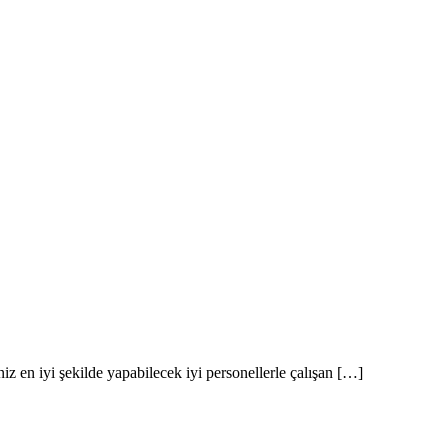
tanbul Nakliyat
iniz en iyi şekilde yapabilecek iyi personellerle çalışan […]