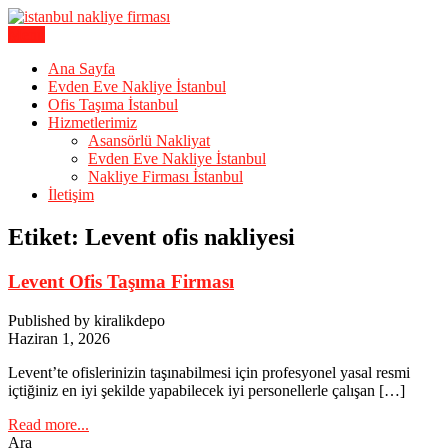
Skip
to
Menu
Karagöz Lojistik Evden Eve – Ofis Taşıma
content
İstanbul Evden Eve Nakliye |
Ana Sayfa
Evden Eve Nakliye İstanbul
İstanbul Nakliyat
Ofis Taşıma İstanbul
Hizmetlerimiz
Asansörlü Nakliyat
Evden Eve Nakliye İstanbul
Nakliye Firması İstanbul
İletişim
Etiket:
Levent ofis nakliyesi
Levent Ofis Taşıma Firması
Published by kiralikdepo
Haziran 1, 2026
Levent’te ofislerinizin taşınabilmesi için profesyonel yasal resmi
içtiğiniz en iyi şekilde yapabilecek iyi personellerle çalışan […]
Read more...
Ara