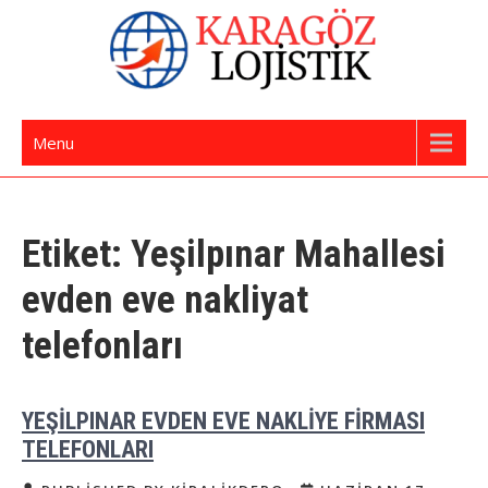
Skip
to
content
İstanbul Evden Eve Nakliye | İstanbul
Karagöz Lojistik Evden Eve – Ofis Taşıma
Menu
Nakliyat
Etiket:
Yeşilpınar Mahallesi
evden eve nakliyat
telefonları
YEŞİLPINAR EVDEN EVE NAKLİYE FİRMASI
TELEFONLARI