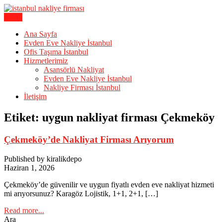
Skip
to
Menu
Karagöz Lojistik Evden Eve – Ofis Taşıma
content
İstanbul Evden Eve Nakliye |
Ana Sayfa
Evden Eve Nakliye İstanbul
İstanbul Nakliyat
Ofis Taşıma İstanbul
Hizmetlerimiz
Asansörlü Nakliyat
Evden Eve Nakliye İstanbul
Nakliye Firması İstanbul
İletişim
Etiket:
uygun nakliyat firması Çekmeköy
Çekmeköy’de Nakliyat Firması Arıyorum
Published by kiralikdepo
Haziran 1, 2026
Çekmeköy’de güvenilir ve uygun fiyatlı evden eve nakliyat hizmeti
mi arıyorsunuz? Karagöz Lojistik, 1+1, 2+1, […]
Read more...
Ara