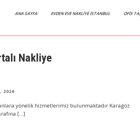
ANA SAYFA
EVDEN EVE NAKLIYE İSTANBUL
OFIS T
rtalı Nakliye
, 2026
ayanlara yönelik hizmetlerimiz bulunmaktadır Karagöz
arafına […]