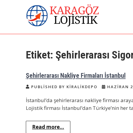
Skip
to
content
İstanbul Evden Eve
Karagöz Lojistik Evden Eve – Ofis
Taşıma
Nakliye | İstanbul
Etiket:
Şehirlerarası Sigo
Nakliyat
Şehirlerarası Nakliye Firmaları İstanbul
PUBLISHED BY KIRALIKDEPO
HAZIRAN 2
İstanbul’da şehirlerarası nakliye firması ar
Lojistik firması İstanbul’dan Türkiye’nin her t
Read more...