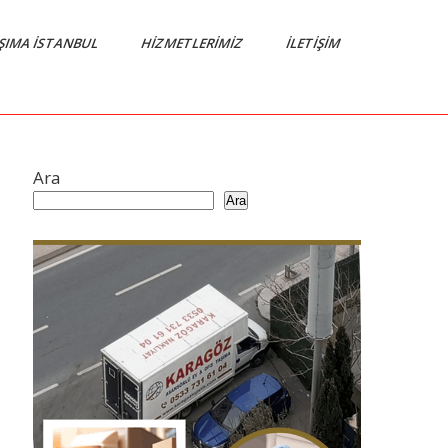
AŞIMA İSTANBUL
HIZMETLERIMIZ
İLETIŞIM
Ara
Ara