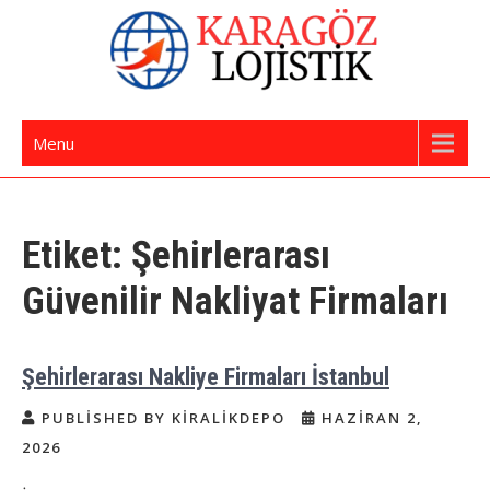
Skip
to
content
İstanbul Evden Eve Nakliye | İstanbul
Karagöz Lojistik Evden Eve – Ofis Taşıma
Menu
Nakliyat
Etiket:
Şehirlerarası
Güvenilir Nakliyat Firmaları
Şehirlerarası Nakliye Firmaları İstanbul
PUBLISHED BY KIRALIKDEPO
HAZIRAN 2,
2026