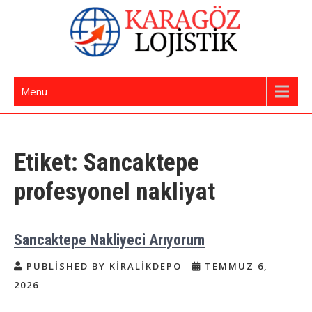
Skip
to
content
İstanbul Evden Eve Nakliye | İstanbul
Karagöz Lojistik Evden Eve – Ofis Taşıma
Menu
Nakliyat
Etiket:
Sancaktepe
profesyonel nakliyat
Sancaktepe Nakliyeci Arıyorum
PUBLISHED BY KIRALIKDEPO
TEMMUZ 6,
2026