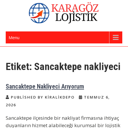
Skip
to
content
İstanbul Evden Eve Nakliye | İstanbul
Karagöz Lojistik Evden Eve – Ofis Taşıma
Menu
Nakliyat
Etiket:
Sancaktepe nakliyeci
Sancaktepe Nakliyeci Arıyorum
PUBLISHED BY KIRALIKDEPO
TEMMUZ 6,
2026
Sancaktepe ilçesinde bir nakliyat firmasına ihtiyaç
duyanların hizmet alabileceği kurumsal bir lojistik