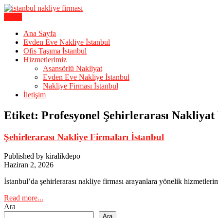
Skip
to
Menu
Karagöz Lojistik Evden Eve – Ofis Taşıma
content
İstanbul Evden Eve Nakliye | İs
Ana Sayfa
Evden Eve Nakliye İstanbul
Ofis Taşıma İstanbul
Hizmetlerimiz
Asansörlü Nakliyat
Evden Eve Nakliye İstanbul
Nakliye Firması İstanbul
İletişim
Etiket:
Profesyonel Şehirlerarası Nakliyat
Şehirlerarası Nakliye Firmaları İstanbul
Published by kiralikdepo
Haziran 2, 2026
İstanbul’da şehirlerarası nakliye firması arayanlara yönelik hizmetler
Read more...
Ara
Ara