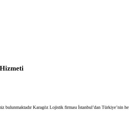
tanbul Nakliyat
 Hizmeti
imiz bulunmaktadır Karagöz Lojistik firması İstanbul’dan Türkiye’nin he