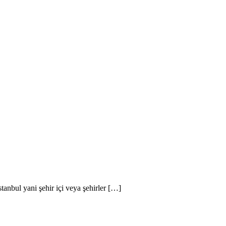
tanbul Nakliyat
stanbul yani şehir içi veya şehirler […]