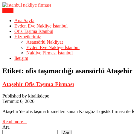
Skip
to
Menu
Karagöz Lojistik Evden Eve – Ofis Taşıma
content
İstanbul Evden Eve Nakliye | İs
Ana Sayfa
Evden Eve Nakliye İstanbul
Ofis Taşıma İstanbul
Hizmetlerimiz
Asansörlü Nakliyat
Evden Eve Nakliye İstanbul
Nakliye Firması İstanbul
İletişim
Etiket:
ofis taşımacılığı asansörlü Ataşehir
Ataşehir Ofis Taşıma Firması
Published by kiralikdepo
Temmuz 6, 2026
Ataşehir’de ofis taşıma hizmetleri sunan Karagöz Lojistik firması ile İ
Read more...
Ara
Ara