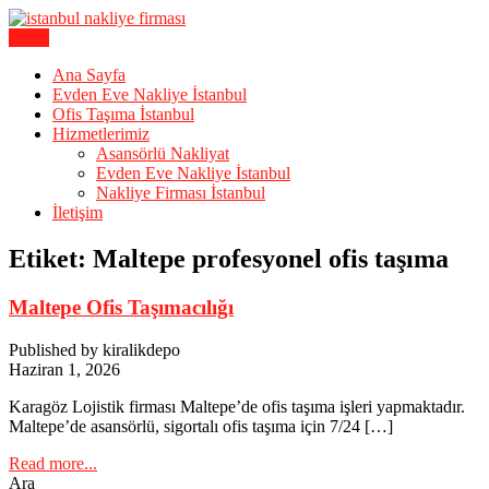
Skip
to
Menu
Karagöz Lojistik Evden Eve – Ofis Taşıma
content
İstanbul Evden Eve Nakliye |
Ana Sayfa
Evden Eve Nakliye İstanbul
İstanbul Nakliyat
Ofis Taşıma İstanbul
Hizmetlerimiz
Asansörlü Nakliyat
Evden Eve Nakliye İstanbul
Nakliye Firması İstanbul
İletişim
Etiket:
Maltepe profesyonel ofis taşıma
Maltepe Ofis Taşımacılığı
Published by kiralikdepo
Haziran 1, 2026
Karagöz Lojistik firması Maltepe’de ofis taşıma işleri yapmaktadır.
Maltepe’de asansörlü, sigortalı ofis taşıma için 7/24 […]
Read more...
Ara