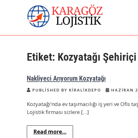
Skip
to
content
İstanbul Evden Eve
Karagöz Lojistik Evden Eve – Ofis
Taşıma
Nakliye | İstanbul
Etiket:
Kozyatağı Şehiriçi
Nakliyat
Nakliyeci Arıyorum Kozyatağı
PUBLISHED BY KIRALIKDEPO
HAZIRAN 2
Kozyatağı’nda ev taşımacılığı iş yeri ve Ofis t
Lojistik firması sizlere […]
Read more...