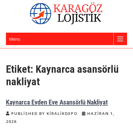
Skip
to
content
İstanbul Evden Eve Nakliye | İstanbul
Karagöz Lojistik Evden Eve – Ofis Taşıma
Menu
Nakliyat
Etiket:
Kaynarca asansörlü
nakliyat
Kaynarca Evden Eve Asansörlü Nakliyat
PUBLISHED BY KIRALIKDEPO
HAZIRAN 1,
2026