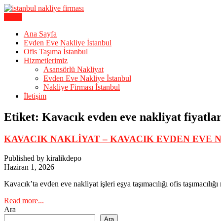
Skip
to
Menu
Karagöz Lojistik Evden Eve – Ofis Taşıma
content
İstanbul Evden Eve Nakliye | İs
Ana Sayfa
Evden Eve Nakliye İstanbul
Ofis Taşıma İstanbul
Hizmetlerimiz
Asansörlü Nakliyat
Evden Eve Nakliye İstanbul
Nakliye Firması İstanbul
İletişim
Etiket:
Kavacık evden eve nakliyat fiyatlar
KAVACIK NAKLİYAT – KAVACIK EVDEN EVE 
Published by kiralikdepo
Haziran 1, 2026
Kavacık’ta evden eve nakliyat işleri eşya taşımacılığı ofis taşımacılığ
Read more...
Ara
Ara