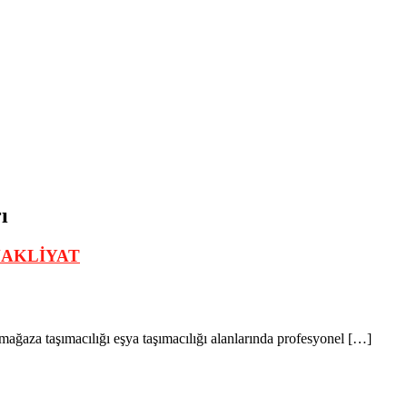
tanbul Nakliyat
ı
NAKLİYAT
ı mağaza taşımacılığı eşya taşımacılığı alanlarında profesyonel […]