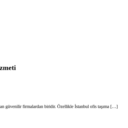
tanbul Nakliyat
izmeti
an güvenilir firmalardan biridir. Özellikle İstanbul ofis taşıma […]