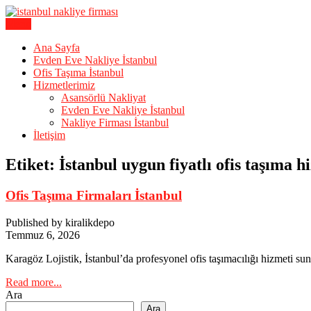
Skip
to
Menu
Karagöz Lojistik Evden Eve – Ofis Taşıma
content
İstanbul Evden Eve Nakliye | İs
Ana Sayfa
Evden Eve Nakliye İstanbul
Ofis Taşıma İstanbul
Hizmetlerimiz
Asansörlü Nakliyat
Evden Eve Nakliye İstanbul
Nakliye Firması İstanbul
İletişim
Etiket:
İstanbul uygun fiyatlı ofis taşıma h
Ofis Taşıma Firmaları İstanbul
Published by kiralikdepo
Temmuz 6, 2026
Karagöz Lojistik, İstanbul’da profesyonel ofis taşımacılığı hizmeti sun
Read more...
Ara
Ara