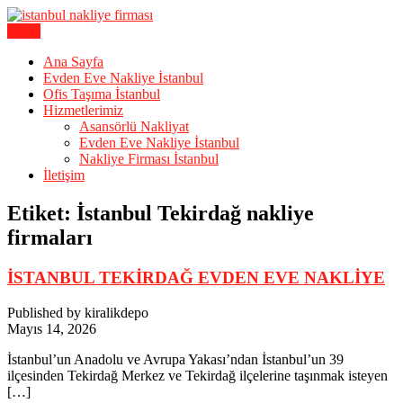
Skip
to
Menu
Karagöz Lojistik Evden Eve – Ofis Taşıma
content
İstanbul Evden Eve Nakliye |
Ana Sayfa
Evden Eve Nakliye İstanbul
İstanbul Nakliyat
Ofis Taşıma İstanbul
Hizmetlerimiz
Asansörlü Nakliyat
Evden Eve Nakliye İstanbul
Nakliye Firması İstanbul
İletişim
Etiket:
İstanbul Tekirdağ nakliye
firmaları
İSTANBUL TEKİRDAĞ EVDEN EVE NAKLİYE
Published by kiralikdepo
Mayıs 14, 2026
İstanbul’un Anadolu ve Avrupa Yakası’ndan İstanbul’un 39
ilçesinden Tekirdağ Merkez ve Tekirdağ ilçelerine taşınmak isteyen
[…]