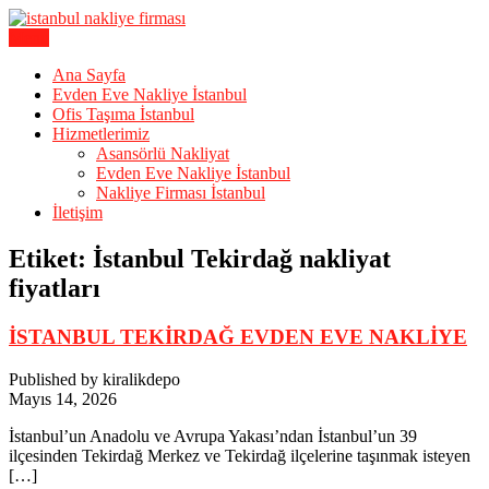
Skip
to
Menu
Karagöz Lojistik Evden Eve – Ofis Taşıma
content
İstanbul Evden Eve Nakliye |
Ana Sayfa
Evden Eve Nakliye İstanbul
İstanbul Nakliyat
Ofis Taşıma İstanbul
Hizmetlerimiz
Asansörlü Nakliyat
Evden Eve Nakliye İstanbul
Nakliye Firması İstanbul
İletişim
Etiket:
İstanbul Tekirdağ nakliyat
fiyatları
İSTANBUL TEKİRDAĞ EVDEN EVE NAKLİYE
Published by kiralikdepo
Mayıs 14, 2026
İstanbul’un Anadolu ve Avrupa Yakası’ndan İstanbul’un 39
ilçesinden Tekirdağ Merkez ve Tekirdağ ilçelerine taşınmak isteyen
[…]