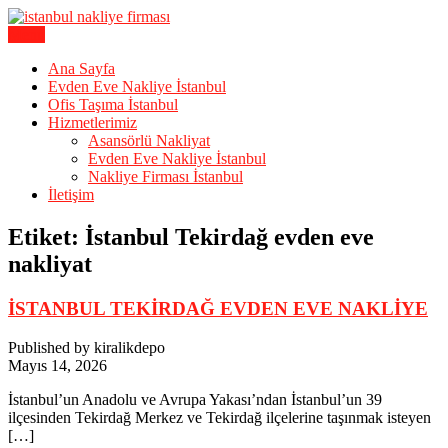
Skip
to
Menu
Karagöz Lojistik Evden Eve – Ofis Taşıma
content
İstanbul Evden Eve Nakliye |
Ana Sayfa
Evden Eve Nakliye İstanbul
İstanbul Nakliyat
Ofis Taşıma İstanbul
Hizmetlerimiz
Asansörlü Nakliyat
Evden Eve Nakliye İstanbul
Nakliye Firması İstanbul
İletişim
Etiket:
İstanbul Tekirdağ evden eve
nakliyat
İSTANBUL TEKİRDAĞ EVDEN EVE NAKLİYE
Published by kiralikdepo
Mayıs 14, 2026
İstanbul’un Anadolu ve Avrupa Yakası’ndan İstanbul’un 39
ilçesinden Tekirdağ Merkez ve Tekirdağ ilçelerine taşınmak isteyen
[…]