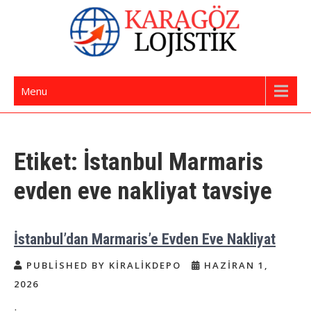
Skip
to
content
İstanbul Evden Eve Nakliye | İstanbul
Karagöz Lojistik Evden Eve – Ofis Taşıma
Menu
Nakliyat
Etiket:
İstanbul Marmaris
evden eve nakliyat tavsiye
İstanbul’dan Marmaris’e Evden Eve Nakliyat
PUBLISHED BY KIRALIKDEPO
HAZIRAN 1,
2026