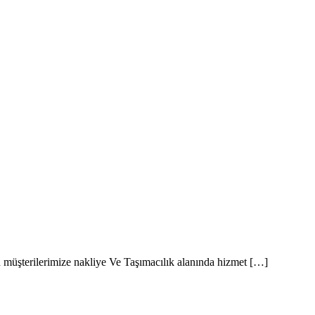
tanbul Nakliyat
en müşterilerimize nakliye Ve Taşımacılık alanında hizmet […]