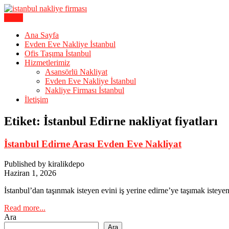
Skip
to
Menu
Karagöz Lojistik Evden Eve – Ofis Taşıma
content
İstanbul Evden Eve Nakliye | İs
Ana Sayfa
Evden Eve Nakliye İstanbul
Ofis Taşıma İstanbul
Hizmetlerimiz
Asansörlü Nakliyat
Evden Eve Nakliye İstanbul
Nakliye Firması İstanbul
İletişim
Etiket:
İstanbul Edirne nakliyat fiyatları
İstanbul Edirne Arası Evden Eve Nakliyat
Published by kiralikdepo
Haziran 1, 2026
İstanbul’dan taşınmak isteyen evini iş yerine edirne’ye taşımak istey
Read more...
Ara
Ara