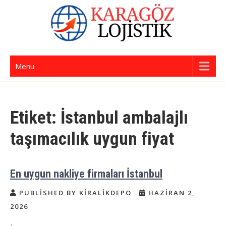
Skip
to
content
İstanbul Evden Eve Nakliye | İstanbul
Karagöz Lojistik Evden Eve – Ofis Taşıma
Menu
Nakliyat
Etiket:
İstanbul ambalajlı
taşımacılık uygun fiyat
En uygun nakliye firmaları İstanbul
PUBLISHED BY KIRALIKDEPO
HAZIRAN 2,
2026