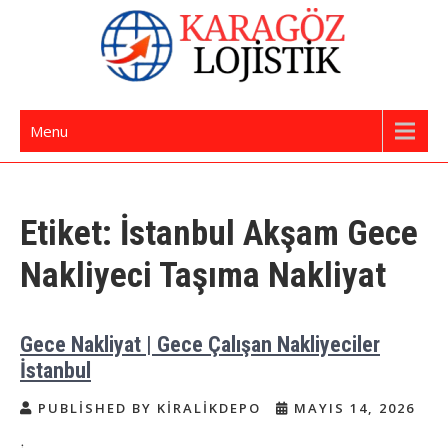
Skip
to
content
İstanbul Evden Eve Nakliye | İstanbul
Karagöz Lojistik Evden Eve – Ofis Taşıma
Menu
Nakliyat
Etiket:
İstanbul Akşam Gece
Nakliyeci Taşıma Nakliyat
Gece Nakliyat | Gece Çalışan Nakliyeciler
İstanbul
PUBLISHED BY KIRALIKDEPO
MAYIS 14, 2026