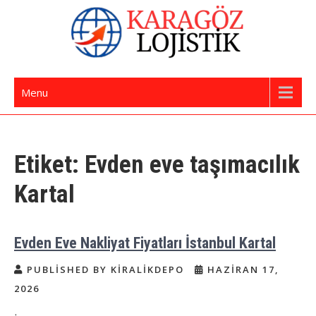
Skip
to
content
İstanbul Evden Eve Nakliye | İstanbul
Karagöz Lojistik Evden Eve – Ofis Taşıma
Menu
Nakliyat
Etiket:
Evden eve taşımacılık
Kartal
Evden Eve Nakliyat Fiyatları İstanbul Kartal
PUBLISHED BY KIRALIKDEPO
HAZIRAN 17,
2026