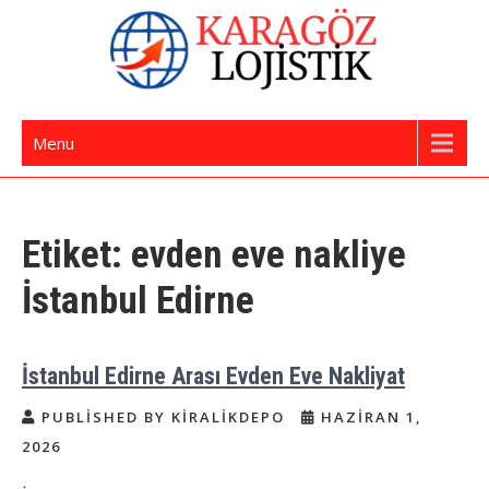
Skip
to
content
İstanbul Evden Eve Nakliye | İstanbul
Karagöz Lojistik Evden Eve – Ofis Taşıma
Menu
Nakliyat
Etiket:
evden eve nakliye
İstanbul Edirne
İstanbul Edirne Arası Evden Eve Nakliyat
PUBLISHED BY KIRALIKDEPO
HAZIRAN 1,
2026