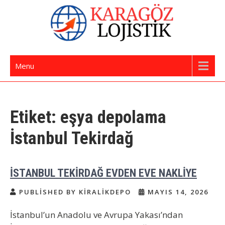
Skip
to
content
İstanbul Evden Eve Nakliye | İstanbul
Karagöz Lojistik Evden Eve – Ofis Taşıma
Menu
Nakliyat
Etiket:
eşya depolama
İstanbul Tekirdağ
İSTANBUL TEKİRDAĞ EVDEN EVE NAKLİYE
PUBLISHED BY KIRALIKDEPO
MAYIS 14, 2026
İstanbul’un Anadolu ve Avrupa Yakası’ndan