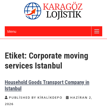
Skip
to
content
İstanbul Evden Eve Nakliye | İstanbul
Karagöz Lojistik Evden Eve – Ofis Taşıma
Menu
Nakliyat
Etiket:
Corporate moving
services Istanbul
Household Goods Transport Company in
Istanbul
PUBLISHED BY KIRALIKDEPO
HAZIRAN 2,
2026