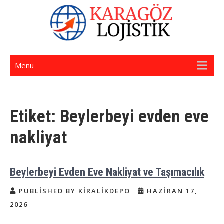
Skip
to
content
İstanbul Evden Eve Nakliye | İstanbul
Karagöz Lojistik Evden Eve – Ofis Taşıma
Menu
Nakliyat
Etiket:
Beylerbeyi evden eve
nakliyat
Beylerbeyi Evden Eve Nakliyat ve Taşımacılık
PUBLISHED BY KIRALIKDEPO
HAZIRAN 17,
2026