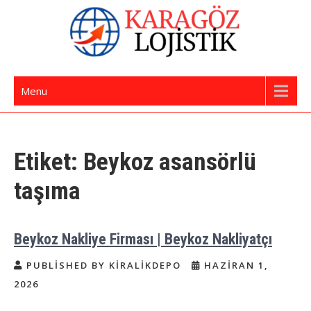
Skip
to
content
İstanbul Evden Eve Nakliye | İstanbul
Karagöz Lojistik Evden Eve – Ofis Taşıma
Menu
Nakliyat
Etiket:
Beykoz asansörlü
taşıma
Beykoz Nakliye Firması | Beykoz Nakliyatçı
PUBLISHED BY KIRALIKDEPO
HAZIRAN 1,
2026