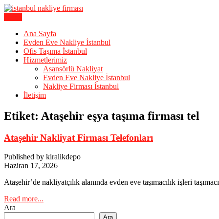
Skip
to
Menu
Karagöz Lojistik Evden Eve – Ofis Taşıma
content
İstanbul Evden Eve Nakliye | İs
Ana Sayfa
Evden Eve Nakliye İstanbul
Ofis Taşıma İstanbul
Hizmetlerimiz
Asansörlü Nakliyat
Evden Eve Nakliye İstanbul
Nakliye Firması İstanbul
İletişim
Etiket:
Ataşehir eşya taşıma firması tel
Ataşehir Nakliyat Firması Telefonları
Published by kiralikdepo
Haziran 17, 2026
Ataşehir’de nakliyatçılık alanında evden eve taşımacılık işleri taşımacı
Read more...
Ara
Ara