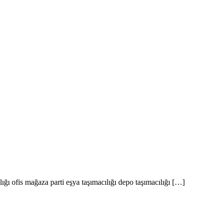
tanbul Nakliyat
lığı ofis mağaza parti eşya taşımacılığı depo taşımacılığı […]