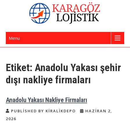
Skip
to
content
İstanbul Evden Eve Nakliye | İstanbul
Karagöz Lojistik Evden Eve – Ofis Taşıma
Menu
Nakliyat
Etiket:
Anadolu Yakası şehir
dışı nakliye firmaları
Anadolu Yakası Nakliye Firmaları
PUBLISHED BY KIRALIKDEPO
HAZIRAN 2,
2026