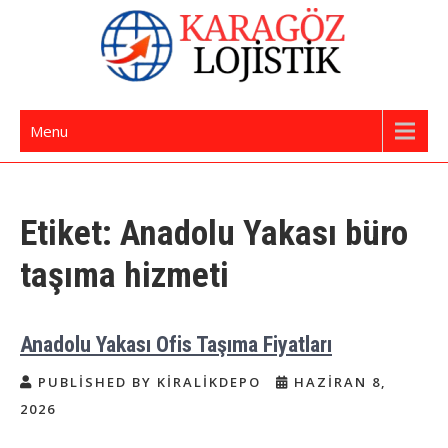
Skip
to
content
İstanbul Evden Eve Nakliye | İstanbul
Karagöz Lojistik Evden Eve – Ofis Taşıma
Menu
Nakliyat
Etiket:
Anadolu Yakası büro
taşıma hizmeti
Anadolu Yakası Ofis Taşıma Fiyatları
PUBLISHED BY KIRALIKDEPO
HAZIRAN 8,
2026