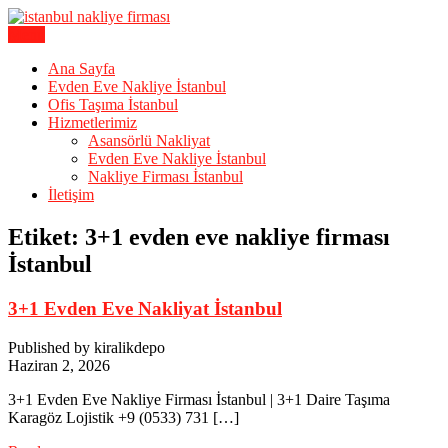
Skip
to
Menu
Karagöz Lojistik Evden Eve – Ofis Taşıma
content
İstanbul Evden Eve Nakliye |
Ana Sayfa
Evden Eve Nakliye İstanbul
İstanbul Nakliyat
Ofis Taşıma İstanbul
Hizmetlerimiz
Asansörlü Nakliyat
Evden Eve Nakliye İstanbul
Nakliye Firması İstanbul
İletişim
Etiket:
3+1 evden eve nakliye firması
İstanbul
3+1 Evden Eve Nakliyat İstanbul
Published by kiralikdepo
Haziran 2, 2026
3+1 Evden Eve Nakliye Firması İstanbul | 3+1 Daire Taşıma
Karagöz Lojistik +9 (0533) 731 […]