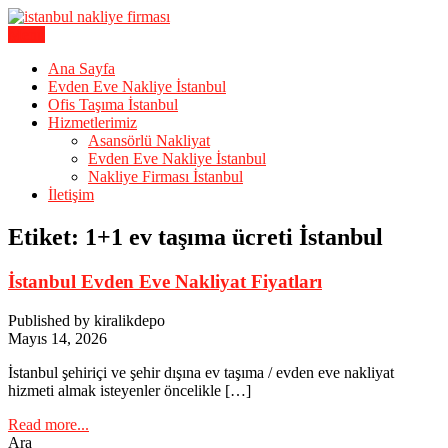
Skip
to
Menu
Karagöz Lojistik Evden Eve – Ofis Taşıma
content
İstanbul Evden Eve Nakliye |
Ana Sayfa
Evden Eve Nakliye İstanbul
İstanbul Nakliyat
Ofis Taşıma İstanbul
Hizmetlerimiz
Asansörlü Nakliyat
Evden Eve Nakliye İstanbul
Nakliye Firması İstanbul
İletişim
Etiket:
1+1 ev taşıma ücreti İstanbul
İstanbul Evden Eve Nakliyat Fiyatları
Published by kiralikdepo
Mayıs 14, 2026
İstanbul şehiriçi ve şehir dışına ev taşıma / evden eve nakliyat
hizmeti almak isteyenler öncelikle […]
Read more...
Ara